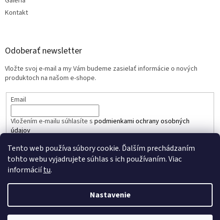
Galéria
Kontakt
Odoberať newsletter
Vložte svoj e-mail a my Vám budeme zasielať informácie o nových
produktoch na našom e-shope.
Email
Vložením e-mailu súhlasíte s
podmienkami ochrany osobných
údajov
Tento web používa súbory cookie. Ďalším prechádzaním
PRIHLÁSIŤ SA
tohto webu vyjadrujete súhlas s ich používaním. Viac
informácií
tu
.
Nastavenie
Vytvoril Shoptet