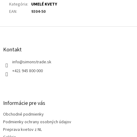
Kategória
:
UMELÉ KVETY
EAN
:
9304-50
Z
á
p
ä
Kontakt
t
i
info
@
simonstrade.sk
e
+421 945 800 000
Informácie pre vás
Obchodné podmienky
Podmienky ochrany osobných údajov
Preprava kvetov z NL