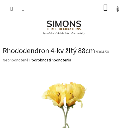
Prejsť
NÁKUP
na
obsah
KOŠÍK
Rhododendron 4-kv žltý 88cm
9304.50
Priemerné
Neohodnotené
Podrobnosti hodnotenia
hodnotenie
produktu
je
0,0
z
5
hviezdičiek.