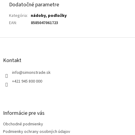
Dodatočné parametre
Kategória
:
nádoby, podložky
EAN
:
8585047061723
Z
á
p
ä
Kontakt
t
i
info
@
simonstrade.sk
e
+421 945 800 000
Informácie pre vás
Obchodné podmienky
Podmienky ochrany osobných údajov