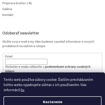
Preprava kvetov z NL
Galéria
Kontakt
Odoberať newsletter
Vložte svoj e-mail a my Vám budeme zasielať informácie o nových
produktoch na našom e-shope.
Email
Vložením e-mailu súhlasíte s
podmienkami ochrany osobných
údajov
Tento web používa súbory cookie. Ďalším prechádzaním
PRIHLÁSIŤ SA
tohto webu vyjadrujete súhlas s ich používaním. Viac
informácií
tu
.
Nastavenie
Vytvoril Shoptet