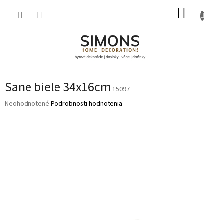
Prejsť
NÁKUP
na
obsah
KOŠÍK
Sane biele 34x16cm
15097
Priemerné
Neohodnotené
Podrobnosti hodnotenia
hodnotenie
produktu
je
0,0
z
5
hviezdičiek.