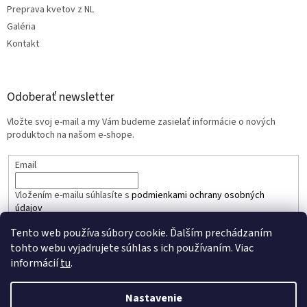
Preprava kvetov z NL
Galéria
Kontakt
Odoberať newsletter
Vložte svoj e-mail a my Vám budeme zasielať informácie o nových
produktoch na našom e-shope.
Email
Vložením e-mailu súhlasíte s
podmienkami ochrany osobných
údajov
Tento web používa súbory cookie. Ďalším prechádzaním
PRIHLÁSIŤ SA
tohto webu vyjadrujete súhlas s ich používaním. Viac
informácií
tu
.
Nastavenie
Vytvoril Shoptet