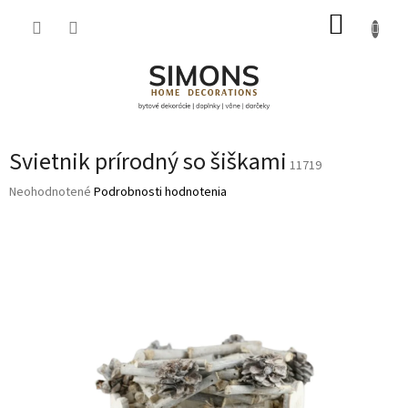
Prejsť
NÁKUP
na
obsah
KOŠÍK
Svietnik prírodný so šiškami
11719
Priemerné
Neohodnotené
Podrobnosti hodnotenia
hodnotenie
produktu
je
0,0
z
5
hviezdičiek.