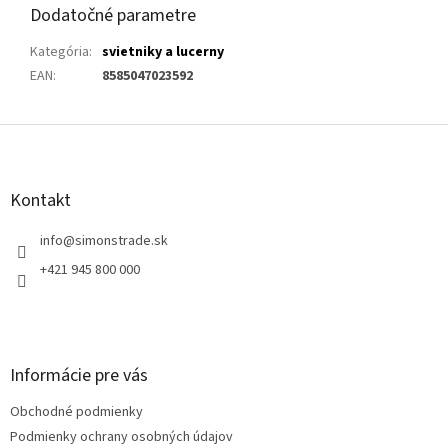
Dodatočné parametre
Kategória
:
svietniky a lucerny
EAN
:
8585047023592
Z
á
p
ä
Kontakt
t
i
info
@
simonstrade.sk
e
+421 945 800 000
Informácie pre vás
Obchodné podmienky
Podmienky ochrany osobných údajov