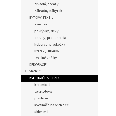
zrkadlá, obrazy
záhradný nábytok
BYTOVÝ TEXTIL
vankúše
prikrývky, deky
obrusy, prestierania
koberce, predložky
uteráky, utierky
textilné košíky
DEKORÁCIE
VIANOCE
KVETINÁČE A OBALY
keramické
terakotové
plastové
kvetináče na orchidee
sklenené