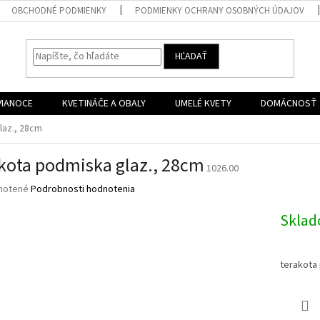
OBCHODNÉ PODMIENKY
PODMIENKY OCHRANY OSOBNÝCH ÚDAJOV
HĽADAŤ
VIANOCE
KVETINÁČE A OBALY
UMELÉ KVETY
DOMÁCNOSŤ
laz., 28cm
kota podmiska glaz., 28cm
1026.00
né
notené
Podrobnosti hodnotenia
nie
u
Skla
terakota
iek.