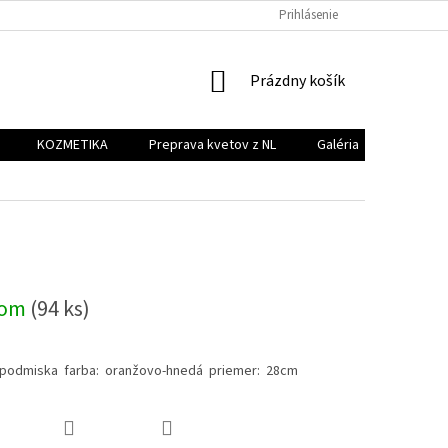
PREPRAVA KVETOV Z NL
GALÉRIA
Prihlásenie
KONTAKT
NÁKUPNÝ
Prázdny košík
KOŠÍK
KOZMETIKA
Preprava kvetov z NL
Galéria
Kontakt
dom
(94 ks)
 podmiska farba: oranžovo-hnedá priemer: 28cm