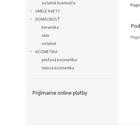
ostatné kvetináče
Popi
UMELÉ KVETY
DOMÁCNOSŤ
Pod
keramika
sklo
Popi
ostatné
KOZMETIKA
pleťová kozmetika
telová kozmetika
Prijímame online platby
Z
á