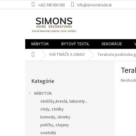
Prejsť
+421 945 800 000
info@simonstrade.sk
na
obsah
NÁBYTOK
BYTOVÝ TEXTIL
DEKORÁCIE
Domov
KVETINÁČE A OBALY
Terakota podmiska g
B
Tera
o
Preskočiť
č
Priemer
Kategórie
Neohod
kategórie
n
hodnote
ý
produkt
NÁBYTOK
p
je
stoličky,kreslá, taburety...
a
0,0
z
stoly, stolíky
n
5
e
komody, skrinky
hviezdič
l
poličky, stojany
svietidlá