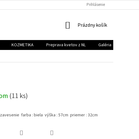
PREPRAVA KVETOV Z NL
GALÉRIA
Prihlásenie
KONTAKT
NÁKUPNÝ
Prázdny košík
KOŠÍK
KOZMETIKA
Preprava kvetov z NL
Galéria
Kontakt
dom
(11 ks)
zavesenie farba : biela výška : 57cm priemer : 32cm