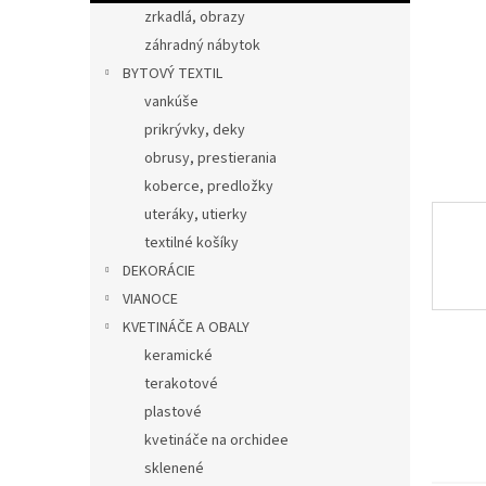
zrkadlá, obrazy
záhradný nábytok
BYTOVÝ TEXTIL
vankúše
prikrývky, deky
obrusy, prestierania
koberce, predložky
uteráky, utierky
textilné košíky
DEKORÁCIE
VIANOCE
KVETINÁČE A OBALY
keramické
terakotové
plastové
kvetináče na orchidee
sklenené