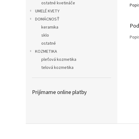
ostatné kvetináče
Popi
UMELÉ KVETY
DOMÁCNOSŤ
Pod
keramika
sklo
Popi
ostatné
KOZMETIKA
pleťová kozmetika
telová kozmetika
Prijímame online platby
Z
á