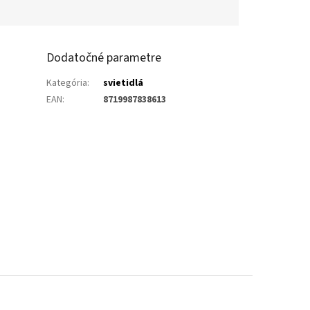
Dodatočné parametre
Kategória
:
svietidlá
EAN
:
8719987838613