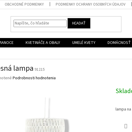
OBCHODNÉ PODMIENKY
PODMIENKY OCHRANY OSOBNÝCH ÚDAJOV
HĽADAŤ
VIANOCE
KVETINÁČE A OBALY
UMELÉ KVETY
DOMÁCNOSŤ
esná lampa
91215
né
notené
Podrobnosti hodnotenia
nie
u
Skla
lampa na 
iek.