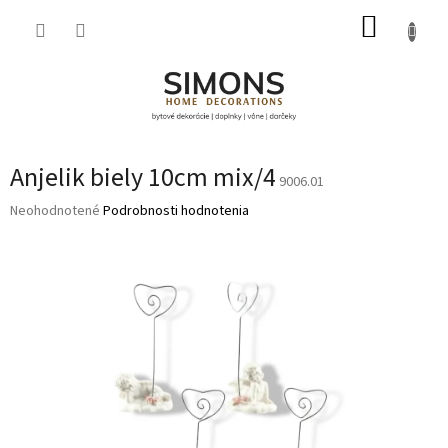
Prejsť
NÁKUP
na
obsah
KOŠÍK
Anjelik biely 10cm mix/4
9006.01
Priemerné
Neohodnotené
Podrobnosti hodnotenia
hodnotenie
produktu
je
0,0
z
5
hviezdičiek.