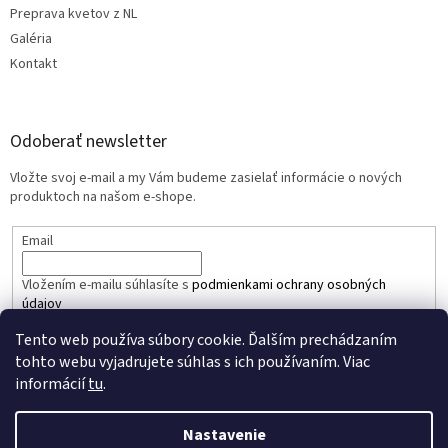
Preprava kvetov z NL
Galéria
Kontakt
Odoberať newsletter
Vložte svoj e-mail a my Vám budeme zasielať informácie o nových
produktoch na našom e-shope.
Email
Vložením e-mailu súhlasíte s
podmienkami ochrany osobných
údajov
Tento web používa súbory cookie. Ďalším prechádzaním
PRIHLÁSIŤ SA
tohto webu vyjadrujete súhlas s ich používaním. Viac
informácií
tu
.
Nastavenie
Vytvoril Shoptet