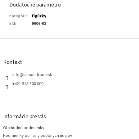
Dodatočné parametre
Kategória
:
figúrky
EAN
:
9006-01
Z
á
p
ä
Kontakt
t
i
info
@
simonstrade.sk
e
+421 945 800 000
Informácie pre vás
Obchodné podmienky
Podmienky ochrany osobných údajov