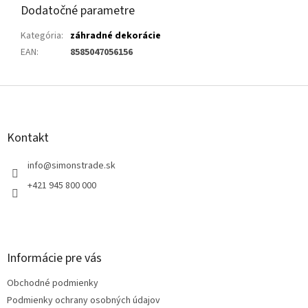
Dodatočné parametre
Kategória
:
záhradné dekorácie
EAN
:
8585047056156
Z
á
p
ä
Kontakt
t
i
info
@
simonstrade.sk
e
+421 945 800 000
Informácie pre vás
Obchodné podmienky
Podmienky ochrany osobných údajov