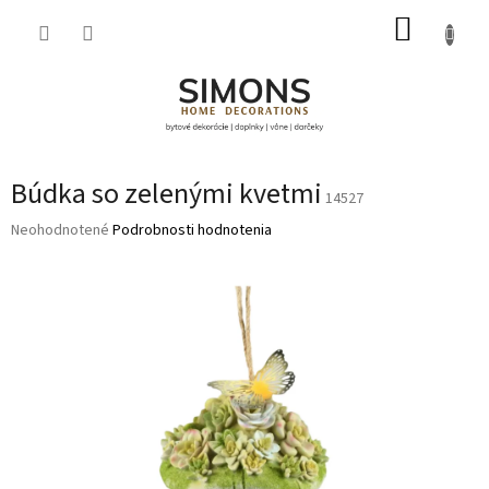
Prejsť
NÁKUP
na
obsah
KOŠÍK
Búdka so zelenými kvetmi
14527
Priemerné
Neohodnotené
Podrobnosti hodnotenia
hodnotenie
produktu
je
0,0
z
5
hviezdičiek.