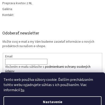
Preprava kvetov z NL
Galéria
Kontakt
Odoberať newsletter
Vložte svoj e-mail a my Vám budeme zasielať informácie o nových
produktoch na našom e-shope.
Email
Vložením e-mailu súhlasíte s
podmienkami ochrany osobných
údajov
Tento web používa súbory cookie. Ďalším prechádzaním
PRIHLÁSIŤ SA
tohto webu vyjadrujete súhlas s ich používaním. Viac
informácií
tu
.
Nastavenie
Vytvoril Shoptet