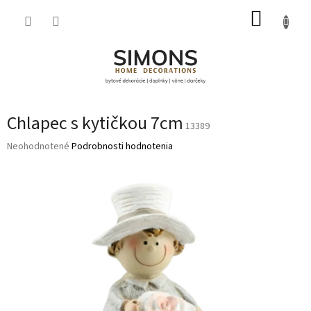
Prejsť
NÁKUP
na
obsah
KOŠÍK
Chlapec s kytičkou 7cm
13389
Priemerné
Neohodnotené
Podrobnosti hodnotenia
hodnotenie
produktu
je
0,0
z
5
hviezdičiek.