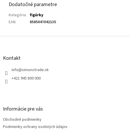
Dodatočné parametre
Kategória
:
figúrky
EAN
:
8585047042135
Z
á
p
ä
Kontakt
t
i
info
@
simonstrade.sk
e
+421 945 800 000
Informácie pre vás
Obchodné podmienky
Podmienky ochrany osobných údajov