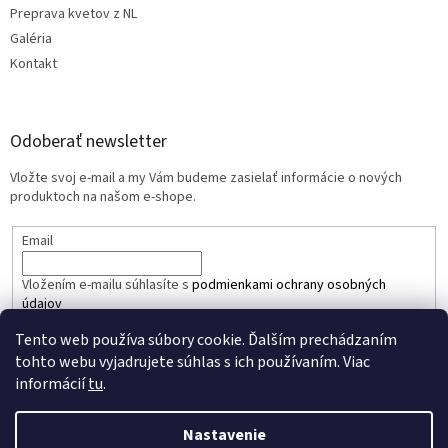
Preprava kvetov z NL
Galéria
Kontakt
Odoberať newsletter
Vložte svoj e-mail a my Vám budeme zasielať informácie o nových
produktoch na našom e-shope.
Email
Vložením e-mailu súhlasíte s
podmienkami ochrany osobných
údajov
Tento web používa súbory cookie. Ďalším prechádzaním
PRIHLÁSIŤ SA
tohto webu vyjadrujete súhlas s ich používaním. Viac
informácií
tu
.
Nastavenie
Vytvoril Shoptet