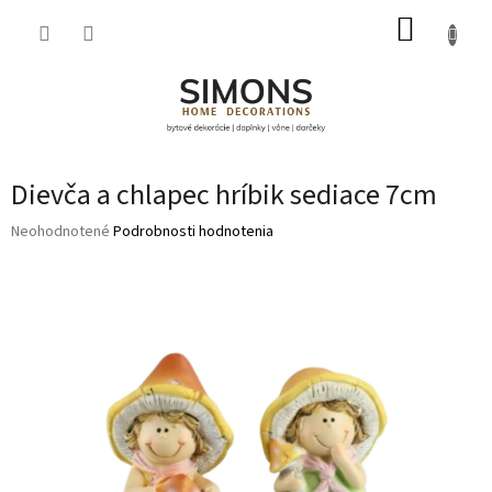
Prejsť
NÁKUP
na
obsah
KOŠÍK
Dievča a chlapec hríbik sediace 7cm
Priemerné
Neohodnotené
Podrobnosti hodnotenia
hodnotenie
produktu
je
0,0
z
5
hviezdičiek.