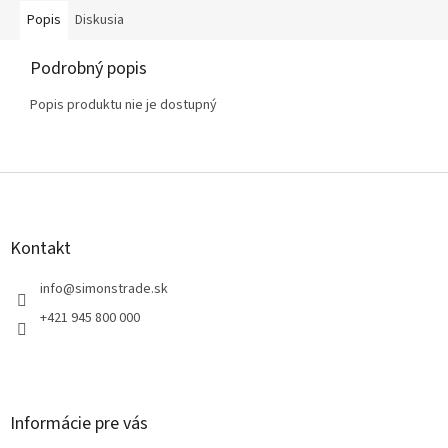
Popis
Diskusia
Podrobný popis
Popis produktu nie je dostupný
Z
á
p
ä
Kontakt
t
i
info
@
simonstrade.sk
e
+421 945 800 000
Informácie pre vás