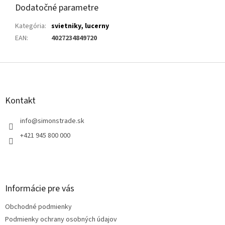
Dodatočné parametre
Kategória
:
svietniky, lucerny
EAN
:
4027234849720
Z
á
p
ä
Kontakt
t
i
info
@
simonstrade.sk
e
+421 945 800 000
Informácie pre vás
Obchodné podmienky
Podmienky ochrany osobných údajov