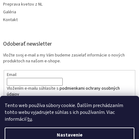
Preprava kvetov z NL
Galéria
Kontakt
Odoberať newsletter
Vložte svoj e-mail a my Vám budeme zasielať informácie o nových
produktoch na našom e-shope.
Email
Vložením e-mailu súhlasíte s
podmienkami ochrany osobných
údajov
Tento web používa súbory cookie. Ďalším prechádzaním
PRIHLÁSIŤ SA
tohto webu vyjadrujete súhlas s ich používaním. Viac
informácií
tu
.
Nastavenie
Vytvoril Shoptet