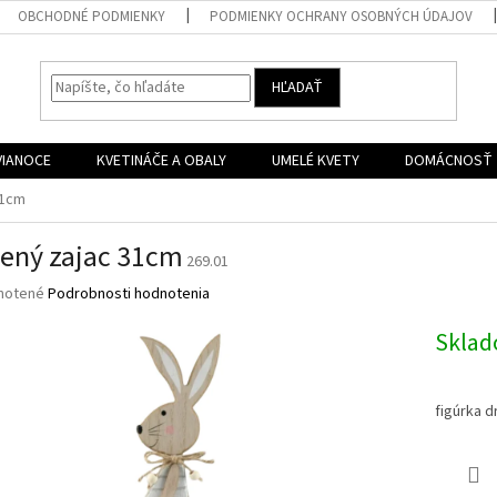
OBCHODNÉ PODMIENKY
PODMIENKY OCHRANY OSOBNÝCH ÚDAJOV
HĽADAŤ
VIANOCE
KVETINÁČE A OBALY
UMELÉ KVETY
DOMÁCNOSŤ
31cm
ený zajac 31cm
269.01
né
notené
Podrobnosti hodnotenia
nie
u
Skla
figúrka 
iek.