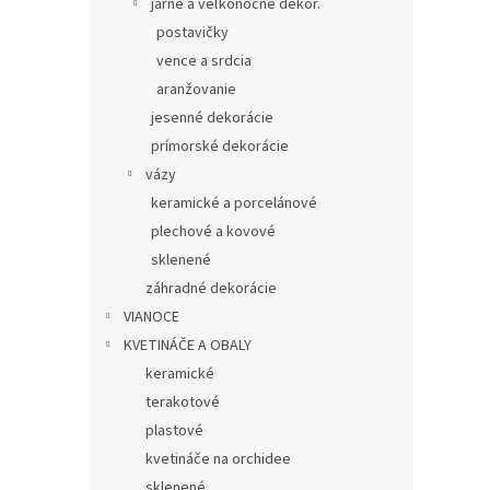
jarné a veľkonočné dekor.
postavičky
vence a srdcia
aranžovanie
jesenné dekorácie
prímorské dekorácie
vázy
keramické a porcelánové
plechové a kovové
sklenené
záhradné dekorácie
VIANOCE
KVETINÁČE A OBALY
keramické
terakotové
plastové
kvetináče na orchidee
sklenené