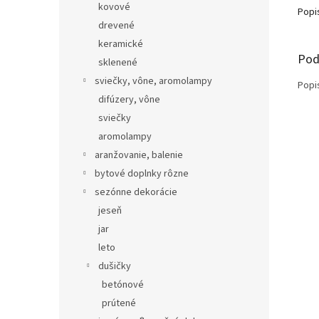
kovové
Popi
drevené
keramické
Pod
sklenené
sviečky, vône, aromolampy
Popi
difúzery, vône
sviečky
aromolampy
aranžovanie, balenie
bytové doplnky rôzne
sezónne dekorácie
jeseň
jar
leto
dušičky
betónové
prútené