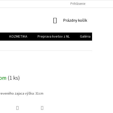
PREPRAVA KVETOV Z NL
GALÉRIA
Prihlásenie
KONTAKT
NÁKUPNÝ
Prázdny košík
KOŠÍK
KOZMETIKA
Preprava kvetov z NL
Galéria
Kontakt
dom
(1 ks)
dreveného zajaca výška: 31cm