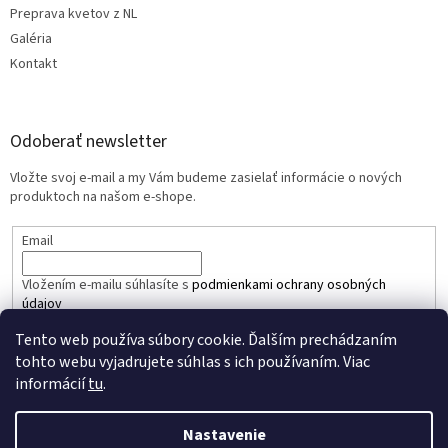
Preprava kvetov z NL
Galéria
Kontakt
Odoberať newsletter
Vložte svoj e-mail a my Vám budeme zasielať informácie o nových
produktoch na našom e-shope.
Email
Vložením e-mailu súhlasíte s
podmienkami ochrany osobných
údajov
Tento web používa súbory cookie. Ďalším prechádzaním
PRIHLÁSIŤ SA
tohto webu vyjadrujete súhlas s ich používaním. Viac
informácií
tu
.
Nastavenie
Vytvoril Shoptet