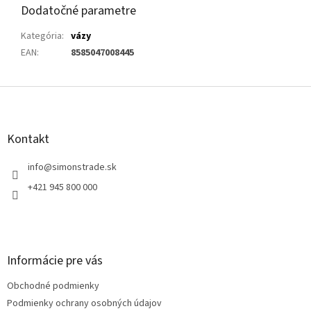
Dodatočné parametre
Kategória
:
vázy
EAN
:
8585047008445
Z
á
p
ä
Kontakt
t
i
info
@
simonstrade.sk
e
+421 945 800 000
Informácie pre vás
Obchodné podmienky
Podmienky ochrany osobných údajov