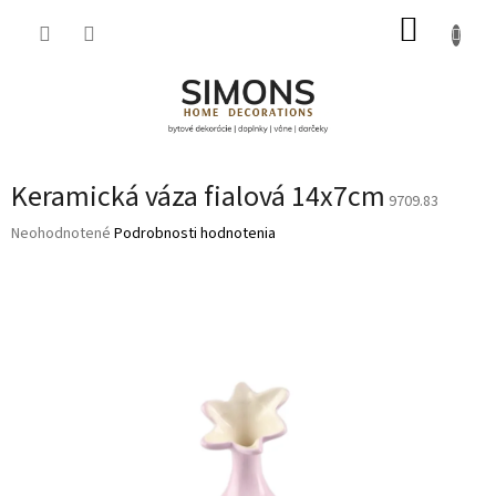
Prejsť
NÁKUP
na
obsah
KOŠÍK
Keramická váza fialová 14x7cm
9709.83
Priemerné
Neohodnotené
Podrobnosti hodnotenia
hodnotenie
produktu
je
0,0
z
5
hviezdičiek.