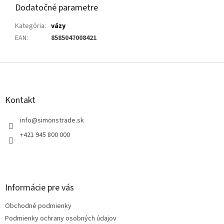
Dodatočné parametre
Kategória
:
vázy
EAN
:
8585047008421
Z
á
p
ä
Kontakt
t
i
info
@
simonstrade.sk
e
+421 945 800 000
Informácie pre vás
Obchodné podmienky
Podmienky ochrany osobných údajov