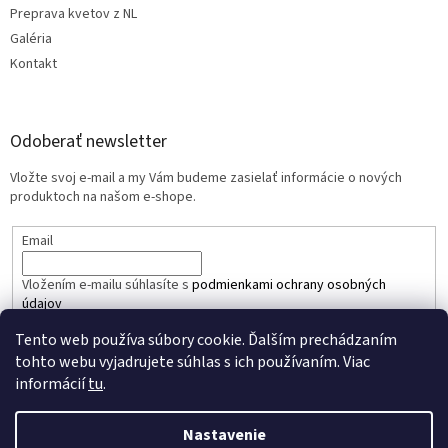
Preprava kvetov z NL
Galéria
Kontakt
Odoberať newsletter
Vložte svoj e-mail a my Vám budeme zasielať informácie o nových
produktoch na našom e-shope.
Email
Vložením e-mailu súhlasíte s
podmienkami ochrany osobných
údajov
Tento web používa súbory cookie. Ďalším prechádzaním
PRIHLÁSIŤ SA
tohto webu vyjadrujete súhlas s ich používaním. Viac
informácií
tu
.
Nastavenie
Vytvoril Shoptet