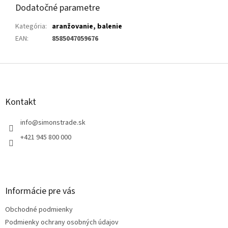
Dodatočné parametre
Kategória
:
aranžovanie, balenie
EAN
:
8585047059676
Z
á
p
ä
Kontakt
t
i
info
@
simonstrade.sk
e
+421 945 800 000
Informácie pre vás
Obchodné podmienky
Podmienky ochrany osobných údajov