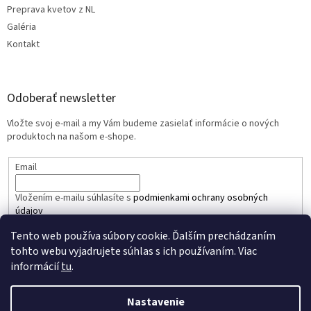
Preprava kvetov z NL
Galéria
Kontakt
Odoberať newsletter
Vložte svoj e-mail a my Vám budeme zasielať informácie o nových
produktoch na našom e-shope.
Email
Vložením e-mailu súhlasíte s
podmienkami ochrany osobných
údajov
Tento web používa súbory cookie. Ďalším prechádzaním
PRIHLÁSIŤ SA
tohto webu vyjadrujete súhlas s ich používaním. Viac
informácií
tu
.
Nastavenie
Vytvoril Shoptet