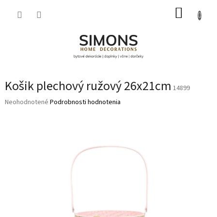
Prejsť
NÁKUP
na
obsah
KOŠÍK
Košik plechový ružový 26x21cm
14899
Priemerné
Neohodnotené
Podrobnosti hodnotenia
hodnotenie
produktu
je
0,0
z
5
hviezdičiek.