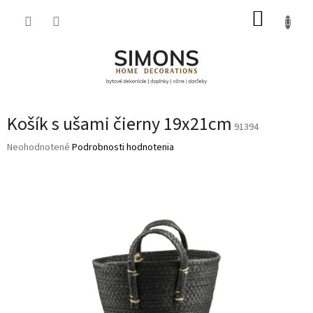
Prejsť
NÁKUP
na
obsah
KOŠÍK
Košík s ušami čierny 19x21cm
91394
Priemerné
Neohodnotené
Podrobnosti hodnotenia
hodnotenie
produktu
je
0,0
z
5
hviezdičiek.