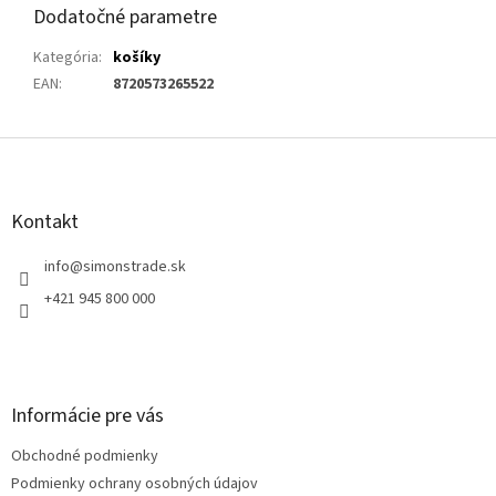
Dodatočné parametre
Kategória
:
košíky
EAN
:
8720573265522
Z
á
p
ä
Kontakt
t
i
info
@
simonstrade.sk
e
+421 945 800 000
Informácie pre vás
Obchodné podmienky
Podmienky ochrany osobných údajov