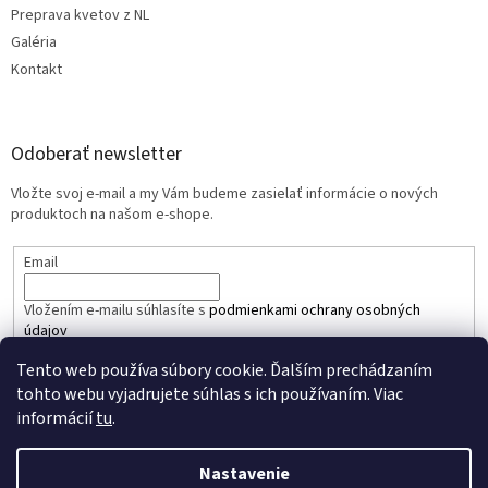
Preprava kvetov z NL
Galéria
Kontakt
Odoberať newsletter
Vložte svoj e-mail a my Vám budeme zasielať informácie o nových
produktoch na našom e-shope.
Email
Vložením e-mailu súhlasíte s
podmienkami ochrany osobných
údajov
Tento web používa súbory cookie. Ďalším prechádzaním
PRIHLÁSIŤ SA
tohto webu vyjadrujete súhlas s ich používaním. Viac
informácií
tu
.
Nastavenie
Vytvoril Shoptet