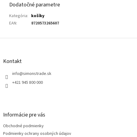
Dodatočné parametre
Kategória
:
košíky
EAN
:
8720573265607
Z
á
p
ä
Kontakt
t
i
info
@
simonstrade.sk
e
+421 945 800 000
Informácie pre vás
Obchodné podmienky
Podmienky ochrany osobných údajov