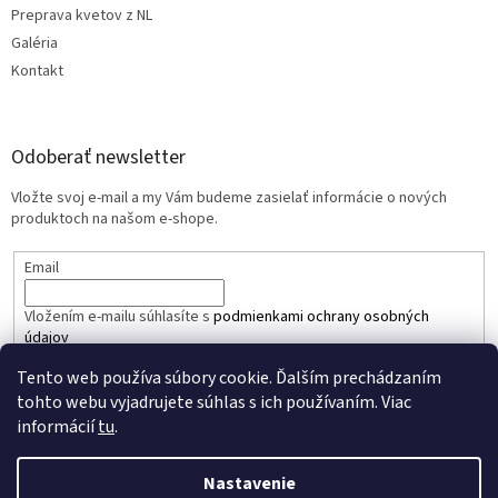
Preprava kvetov z NL
Galéria
Kontakt
Odoberať newsletter
Vložte svoj e-mail a my Vám budeme zasielať informácie o nových
produktoch na našom e-shope.
Email
Vložením e-mailu súhlasíte s
podmienkami ochrany osobných
údajov
Tento web používa súbory cookie. Ďalším prechádzaním
PRIHLÁSIŤ SA
tohto webu vyjadrujete súhlas s ich používaním. Viac
informácií
tu
.
Nastavenie
Vytvoril Shoptet