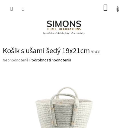
Prejsť
NÁKUP
na
obsah
KOŠÍK
Košík s ušami šedý 19x21cm
91431
Priemerné
Neohodnotené
Podrobnosti hodnotenia
hodnotenie
produktu
je
0,0
z
5
hviezdičiek.