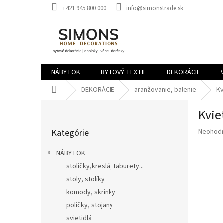
Prejsť
+421 945 800 000
info@simonstrade.sk
na
obsah
NÁBYTOK
BYTOVÝ TEXTIL
DEKORÁCIE
Domov
DEKORÁCIE
aranžovanie, balenie
Kv
B
Kvie
o
Preskočiť
č
Priemer
Kategórie
Neohod
kategórie
n
hodnote
ý
produkt
NÁBYTOK
p
je
stoličky,kreslá, taburety...
a
0,0
z
stoly, stolíky
n
5
e
komody, skrinky
hviezdič
l
poličky, stojany
svietidlá