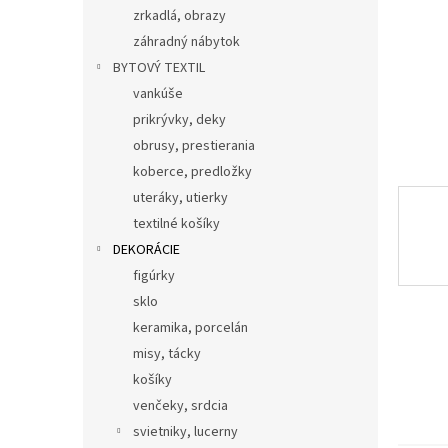
zrkadlá, obrazy
záhradný nábytok
BYTOVÝ TEXTIL
vankúše
prikrývky, deky
obrusy, prestierania
koberce, predložky
uteráky, utierky
textilné košíky
DEKORÁCIE
figúrky
sklo
keramika, porcelán
misy, tácky
košíky
venčeky, srdcia
svietniky, lucerny