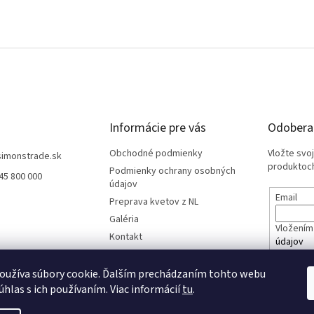
Informácie pre vás
Odoberať
Obchodné podmienky
Vložte svo
simonstrade.sk
produktoch
Podmienky ochrany osobných
45 800 000
údajov
Email
Preprava kvetov z NL
Galéria
Vložením 
Kontakt
údajov
oužíva súbory cookie. Ďalším prechádzaním tohto webu
PRIHL
úhlas s ich používaním. Viac informácií
tu
.