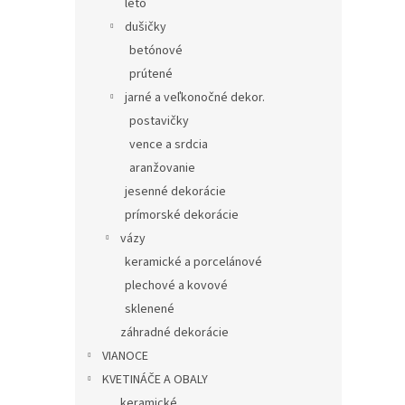
leto
dušičky
betónové
prútené
jarné a veľkonočné dekor.
postavičky
vence a srdcia
aranžovanie
jesenné dekorácie
prímorské dekorácie
vázy
keramické a porcelánové
plechové a kovové
sklenené
záhradné dekorácie
VIANOCE
KVETINÁČE A OBALY
keramické