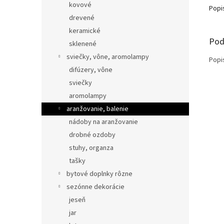
kovové
Popi
drevené
keramické
Pod
sklenené
sviečky, vône, aromolampy
Popi
difúzery, vône
sviečky
aromolampy
aranžovanie, balenie
nádoby na aranžovanie
drobné ozdoby
stuhy, organza
tašky
bytové doplnky rôzne
sezónne dekorácie
jeseň
jar