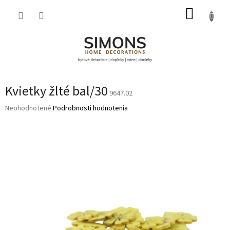
Prejsť
NÁKUP
na
obsah
KOŠÍK
Kvietky žlté bal/30
9647.02
Priemerné
Neohodnotené
Podrobnosti hodnotenia
hodnotenie
produktu
je
0,0
z
5
hviezdičiek.