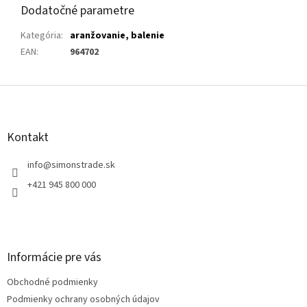
Dodatočné parametre
Kategória
:
aranžovanie, balenie
EAN
:
964702
Z
á
p
ä
Kontakt
t
i
info
@
simonstrade.sk
e
+421 945 800 000
Informácie pre vás
Obchodné podmienky
Podmienky ochrany osobných údajov