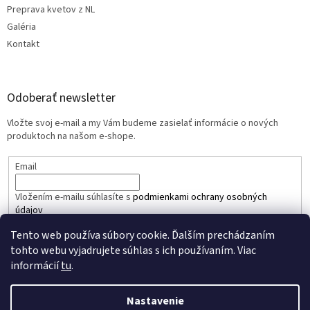
Preprava kvetov z NL
Galéria
Kontakt
Odoberať newsletter
Vložte svoj e-mail a my Vám budeme zasielať informácie o nových
produktoch na našom e-shope.
Email
Vložením e-mailu súhlasíte s
podmienkami ochrany osobných
údajov
Tento web používa súbory cookie. Ďalším prechádzaním
PRIHLÁSIŤ SA
tohto webu vyjadrujete súhlas s ich používaním. Viac
informácií
tu
.
Nastavenie
Vytvoril Shoptet