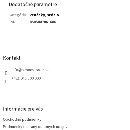
Dodatočné parametre
Kategória
:
venčeky, srdcia
EAN
:
8585047061686
Z
á
p
ä
Kontakt
t
i
info
@
simonstrade.sk
e
+421 945 800 000
Informácie pre vás
Obchodné podmienky
Podmienky ochrany osobných údajov