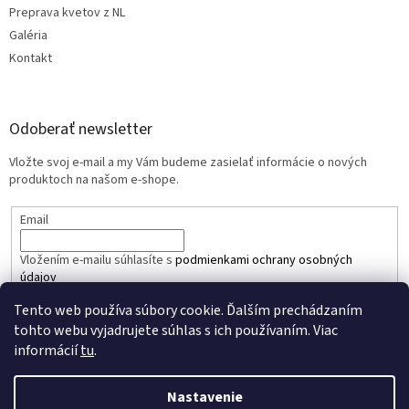
Preprava kvetov z NL
Galéria
Kontakt
Odoberať newsletter
Vložte svoj e-mail a my Vám budeme zasielať informácie o nových
produktoch na našom e-shope.
Email
Vložením e-mailu súhlasíte s
podmienkami ochrany osobných
údajov
Tento web používa súbory cookie. Ďalším prechádzaním
PRIHLÁSIŤ SA
tohto webu vyjadrujete súhlas s ich používaním. Viac
informácií
tu
.
Nastavenie
Vytvoril Shoptet