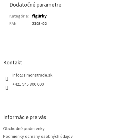
Dodatočné parametre
Kategória
:
figúrky
EAN
:
2103-02
Z
á
p
ä
Kontakt
t
i
info
@
simonstrade.sk
e
+421 945 800 000
Informácie pre vás
Obchodné podmienky
Podmienky ochrany osobných údajov