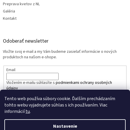
Preprava kvetov z NL
Galéria
Kontakt
Odoberať newsletter
Vložte svoj e-mail a my Vám budeme zasielať informácie o nových
produktoch na našom e-shope.
Email
Vložením e-mailu súhlasíte s
podmienkami ochrany osobných
údajov
Tento web používa súbory cookie. Ďalším prechádzaním
PRIHLÁSIŤ SA
tohto webu vyjadrujete súhlas s ich používaním. Viac
informácií
tu
.
Nastavenie
Vytvoril Shoptet