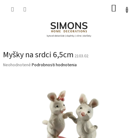
Prejsť
NÁKUP
na
obsah
KOŠÍK
Myšky na srdci 6,5cm
2103.02
Priemerné
Neohodnotené
Podrobnosti hodnotenia
hodnotenie
produktu
je
0,0
z
5
hviezdičiek.