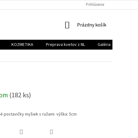
PREPRAVA KVETOV Z NL
GALÉRIA
Prihlásenie
KONTAKT
NÁKUPNÝ
Prázdny košík
KOŠÍK
KOZMETIKA
Preprava kvetov z NL
Galéria
Kontakt
dom
(182 ks)
é postavičky myšiek s ružami výška: 5cm