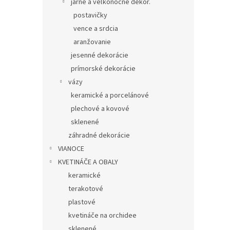
jarné a veľkonočné dekor.
postavičky
vence a srdcia
aranžovanie
jesenné dekorácie
prímorské dekorácie
vázy
keramické a porcelánové
plechové a kovové
sklenené
záhradné dekorácie
VIANOCE
KVETINÁČE A OBALY
keramické
terakotové
plastové
kvetináče na orchidee
sklenené