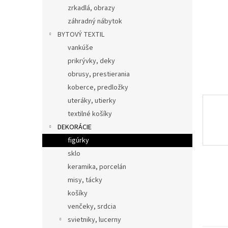
zrkadlá, obrazy
záhradný nábytok
BYTOVÝ TEXTIL
vankúše
prikrývky, deky
obrusy, prestierania
koberce, predložky
uteráky, utierky
textilné košíky
DEKORÁCIE
figúrky
sklo
keramika, porcelán
misy, tácky
košíky
venčeky, srdcia
svietniky, lucerny