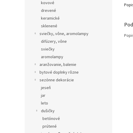
kovové
Popi
drevené
keramické
Pod
sklenené
sviečky, vône, aromolampy
Popi
difúzery, vône
sviečky
aromolampy
aranžovanie, balenie
bytové doplnky rôzne
sezónne dekorácie
jeseň
jar
leto
dušičky
betónové
prútené