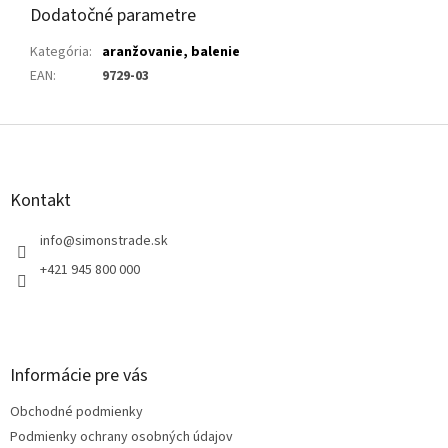
Dodatočné parametre
Kategória
:
aranžovanie, balenie
EAN
:
9729-03
Z
á
p
ä
Kontakt
t
i
info
@
simonstrade.sk
e
+421 945 800 000
Informácie pre vás
Obchodné podmienky
Podmienky ochrany osobných údajov