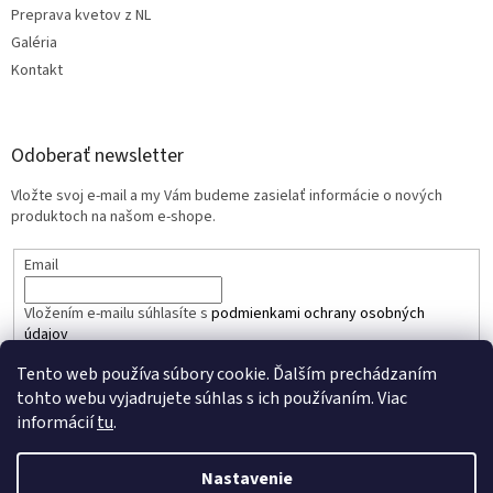
Preprava kvetov z NL
Galéria
Kontakt
Odoberať newsletter
Vložte svoj e-mail a my Vám budeme zasielať informácie o nových
produktoch na našom e-shope.
Email
Vložením e-mailu súhlasíte s
podmienkami ochrany osobných
údajov
Tento web používa súbory cookie. Ďalším prechádzaním
PRIHLÁSIŤ SA
tohto webu vyjadrujete súhlas s ich používaním. Viac
informácií
tu
.
Nastavenie
Vytvoril Shoptet