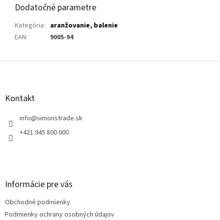
Dodatočné parametre
Kategória
:
aranžovanie, balenie
EAN
:
9005-94
Z
á
p
ä
Kontakt
t
i
info
@
simonstrade.sk
e
+421 945 800 000
Informácie pre vás
Obchodné podmienky
Podmienky ochrany osobných údajov