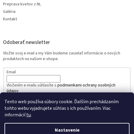
Preprava kvetov z NL
Galéria
Kontakt
Odoberať newsletter
Vložte svoj e-mail a my Vám budeme zasielať informácie o nových
produktoch na našom e-shope.
Email
Vložením e-mailu súhlasíte s
podmienkami ochrany osobných
údajov
Tento web používa súbory cookie. Ďalším prechádzaním
PRIHLÁSIŤ SA
tohto webu vyjadrujete súhlas s ich používaním. Viac
informácií
tu
.
Nastavenie
Vytvoril Shoptet