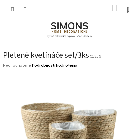
Prejsť
NÁKUP
na
obsah
KOŠÍK
Pletené kvetináče set/3ks
91356
Priemerné
Neohodnotené
Podrobnosti hodnotenia
hodnotenie
produktu
je
0,0
z
5
hviezdičiek.