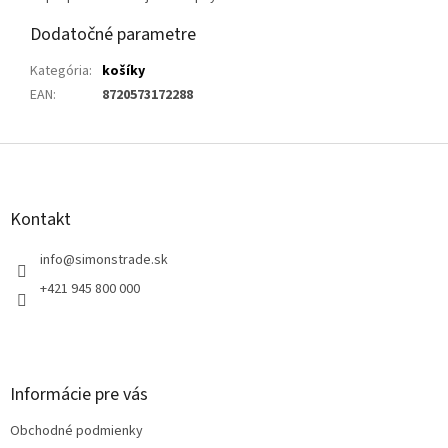
Dodatočné parametre
Kategória
:
košíky
EAN
:
8720573172288
Z
á
p
ä
Kontakt
t
i
info
@
simonstrade.sk
e
+421 945 800 000
Informácie pre vás
Obchodné podmienky