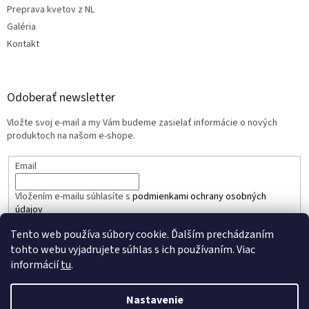
Preprava kvetov z NL
Galéria
Kontakt
Odoberať newsletter
Vložte svoj e-mail a my Vám budeme zasielať informácie o nových
produktoch na našom e-shope.
Email
Vložením e-mailu súhlasíte s
podmienkami ochrany osobných
údajov
Tento web používa súbory cookie. Ďalším prechádzaním
PRIHLÁSIŤ SA
tohto webu vyjadrujete súhlas s ich používaním. Viac
informácií
tu
.
Nastavenie
Vytvoril Shoptet