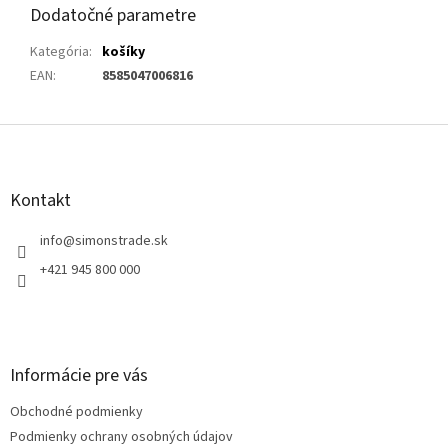
Dodatočné parametre
Kategória
:
košíky
EAN
:
8585047006816
Z
á
p
ä
Kontakt
t
i
info
@
simonstrade.sk
e
+421 945 800 000
Informácie pre vás
Obchodné podmienky
Podmienky ochrany osobných údajov