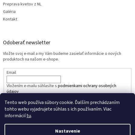
Preprava kvetov z NL
Galéria
Kontakt
Odoberať newsletter
Vložte svoj e-mail a my Vám budeme zasielať informácie o nových
produktoch na našom e-shope.
Email
Vložením e-mailu súhlasíte s
podmienkami ochrany osobných
údajov
Tento web používa súbory cookie. Ďalším prechádzaním
PRIHLÁSIŤ SA
tohto webu vyjadrujete súhlas s ich používaním. Viac
informácií
tu
.
Nastavenie
Vytvoril Shoptet