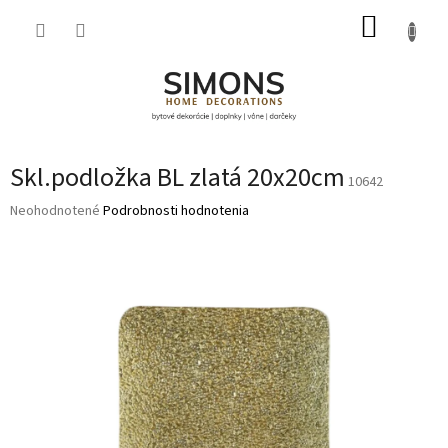
Prejsť
NÁKUP
na
obsah
KOŠÍK
Skl.podložka BL zlatá 20x20cm
10642
Priemerné
Neohodnotené
Podrobnosti hodnotenia
hodnotenie
produktu
je
0,0
z
5
hviezdičiek.