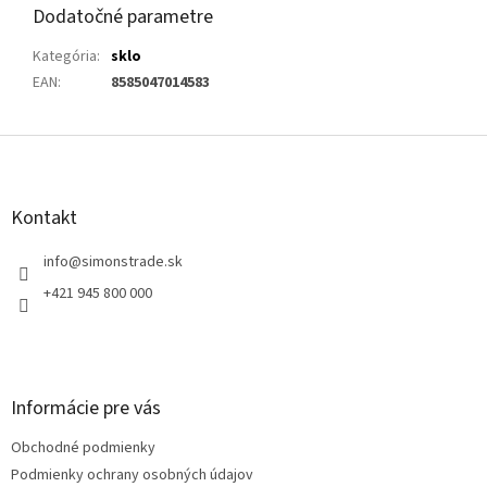
Dodatočné parametre
Kategória
:
sklo
EAN
:
8585047014583
Z
á
p
ä
Kontakt
t
i
info
@
simonstrade.sk
e
+421 945 800 000
Informácie pre vás
Obchodné podmienky
Podmienky ochrany osobných údajov