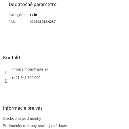
Dodatočné parametre
Kategória
:
sklo
EAN
:
4005632154257
Z
á
p
ä
Kontakt
t
i
info
@
simonstrade.sk
e
+421 945 800 000
Informácie pre vás
Obchodné podmienky
Podmienky ochrany osobných údajov