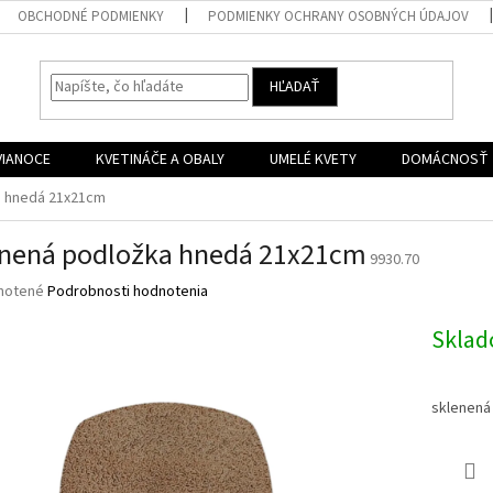
OBCHODNÉ PODMIENKY
PODMIENKY OCHRANY OSOBNÝCH ÚDAJOV
HĽADAŤ
VIANOCE
KVETINÁČE A OBALY
UMELÉ KVETY
DOMÁCNOSŤ
a hnedá 21x21cm
nená podložka hnedá 21x21cm
9930.70
né
notené
Podrobnosti hodnotenia
nie
u
Skla
sklenená
iek.