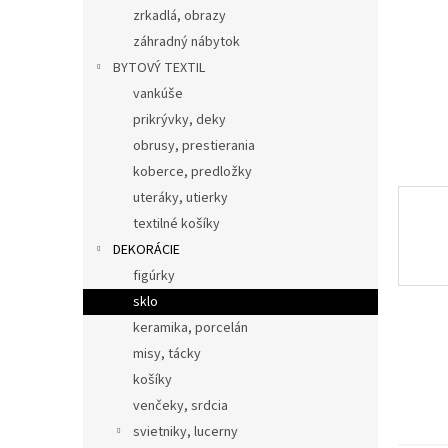
zrkadlá, obrazy
záhradný nábytok
BYTOVÝ TEXTIL
vankúše
prikrývky, deky
obrusy, prestierania
koberce, predložky
uteráky, utierky
textilné košíky
DEKORÁCIE
figúrky
sklo
keramika, porcelán
misy, tácky
košíky
venčeky, srdcia
svietniky, lucerny