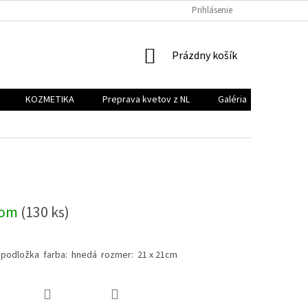
PREPRAVA KVETOV Z NL
GALÉRIA
Prihlásenie
KONTAKT
NÁKUPNÝ
Prázdny košík
KOŠÍK
KOZMETIKA
Preprava kvetov z NL
Galéria
Kontakt
dom
(130 ks)
 podložka farba: hnedá rozmer: 21 x 21cm