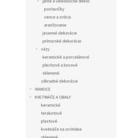
jarné a veľkonočné dekor.
postavičky
vence a srdcia
aranžovanie
jesenné dekorácie
prímorské dekorácie
vázy
keramické a porcelánové
plechové a kovové
sklenené
záhradné dekorácie
VIANOCE
KVETINÁČE A OBALY
keramické
terakotové
plastové
kvetináče na orchidee
sklenené