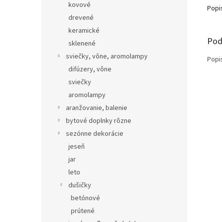
kovové
Popi
drevené
keramické
Pod
sklenené
sviečky, vône, aromolampy
Popi
difúzery, vône
sviečky
aromolampy
aranžovanie, balenie
bytové doplnky rôzne
sezónne dekorácie
jeseň
jar
leto
dušičky
betónové
prútené