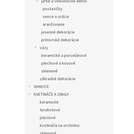
jarné a veľkonočné dekor.
postavičky
vence a srdcia
aranžovanie
jesenné dekorácie
prímorské dekorácie
vázy
keramické a porcelánové
plechové a kovové
sklenené
záhradné dekorácie
VIANOCE
KVETINÁČE A OBALY
keramické
terakotové
plastové
kvetináče na orchidee
sklenené