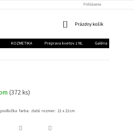
PREPRAVA KVETOV Z NL
GALÉRIA
Prihlásenie
KONTAKT
NÁKUPNÝ
Prázdny košík
KOŠÍK
KOZMETIKA
Preprava kvetov z NL
Galéria
Kontakt
dom
(372 ks)
 podložka farba: zlatá rozmer: 21 x 21cm