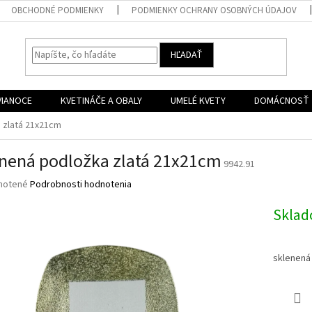
OBCHODNÉ PODMIENKY
PODMIENKY OCHRANY OSOBNÝCH ÚDAJOV
HĽADAŤ
VIANOCE
KVETINÁČE A OBALY
UMELÉ KVETY
DOMÁCNOSŤ
 zlatá 21x21cm
nená podložka zlatá 21x21cm
9942.91
né
notené
Podrobnosti hodnotenia
nie
u
Skla
sklenená
iek.