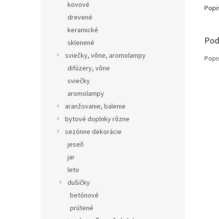
kovové
Popi
drevené
keramické
Pod
sklenené
sviečky, vône, aromolampy
Popi
difúzery, vône
sviečky
aromolampy
aranžovanie, balenie
bytové doplnky rôzne
sezónne dekorácie
jeseň
jar
leto
dušičky
betónové
prútené