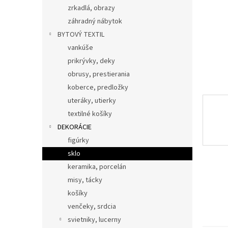
zrkadlá, obrazy
záhradný nábytok
BYTOVÝ TEXTIL
vankúše
prikrývky, deky
obrusy, prestierania
koberce, predložky
uteráky, utierky
textilné košíky
DEKORÁCIE
figúrky
sklo
keramika, porcelán
misy, tácky
košíky
venčeky, srdcia
svietniky, lucerny