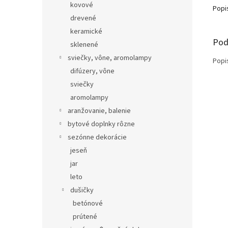
kovové
Popi
drevené
keramické
Pod
sklenené
sviečky, vône, aromolampy
Popi
difúzery, vône
sviečky
aromolampy
aranžovanie, balenie
bytové doplnky rôzne
sezónne dekorácie
jeseň
jar
leto
dušičky
betónové
prútené