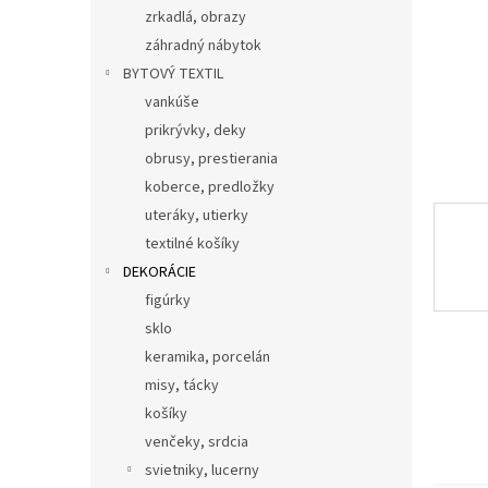
zrkadlá, obrazy
záhradný nábytok
BYTOVÝ TEXTIL
vankúše
prikrývky, deky
obrusy, prestierania
koberce, predložky
uteráky, utierky
textilné košíky
DEKORÁCIE
figúrky
sklo
keramika, porcelán
misy, tácky
košíky
venčeky, srdcia
svietniky, lucerny