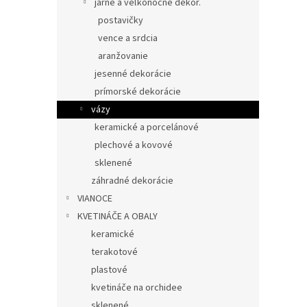
jarné a veľkonočné dekor.
postavičky
vence a srdcia
aranžovanie
jesenné dekorácie
prímorské dekorácie
vázy
keramické a porcelánové
plechové a kovové
sklenené
záhradné dekorácie
VIANOCE
KVETINÁČE A OBALY
keramické
terakotové
plastové
kvetináče na orchidee
sklenené