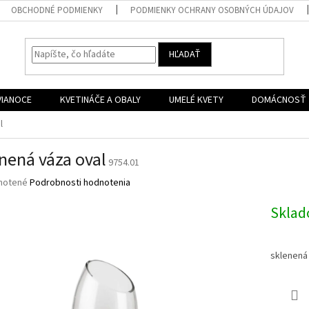
OBCHODNÉ PODMIENKY
PODMIENKY OCHRANY OSOBNÝCH ÚDAJOV
HĽADAŤ
VIANOCE
KVETINÁČE A OBALY
UMELÉ KVETY
DOMÁCNOSŤ
l
nená váza oval
9754.01
né
notené
Podrobnosti hodnotenia
nie
u
Skla
sklenená
iek.