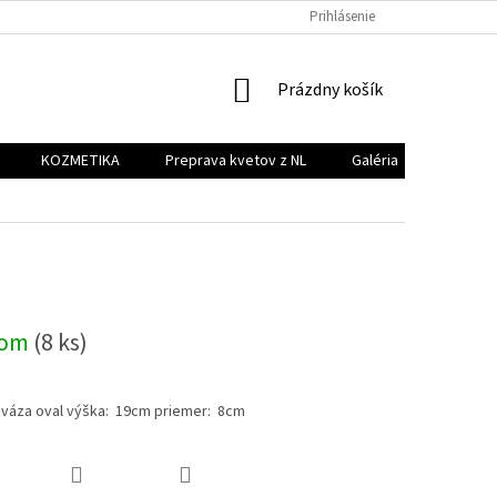
PREPRAVA KVETOV Z NL
GALÉRIA
Prihlásenie
KONTAKT
NÁKUPNÝ
Prázdny košík
KOŠÍK
KOZMETIKA
Preprava kvetov z NL
Galéria
Kontakt
dom
(8 ks)
 váza oval výška: 19cm priemer: 8cm