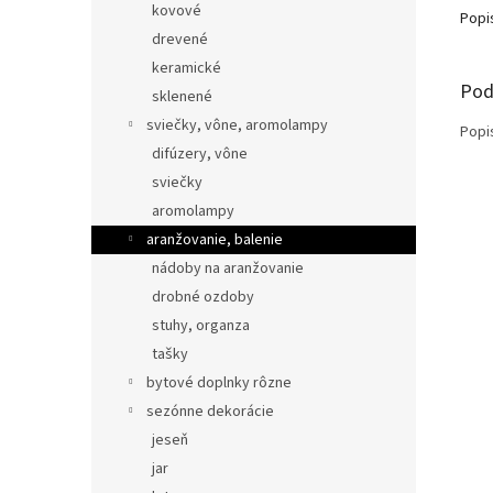
kovové
Popi
drevené
keramické
Pod
sklenené
sviečky, vône, aromolampy
Popi
difúzery, vône
sviečky
aromolampy
aranžovanie, balenie
nádoby na aranžovanie
drobné ozdoby
stuhy, organza
tašky
bytové doplnky rôzne
sezónne dekorácie
jeseň
jar