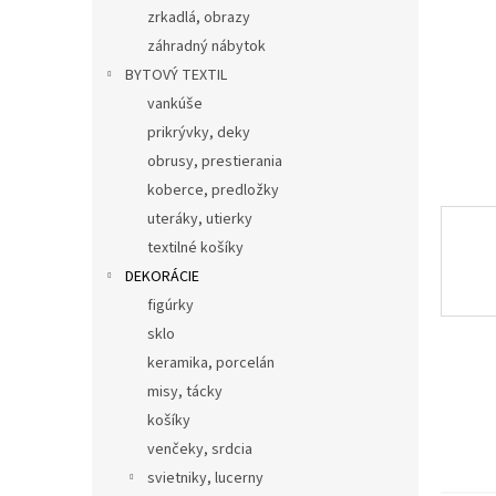
zrkadlá, obrazy
záhradný nábytok
BYTOVÝ TEXTIL
vankúše
prikrývky, deky
obrusy, prestierania
koberce, predložky
uteráky, utierky
textilné košíky
DEKORÁCIE
figúrky
sklo
keramika, porcelán
misy, tácky
košíky
venčeky, srdcia
svietniky, lucerny