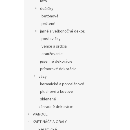
leto
dušičky
betónové
prútené
jarné a veľkonočné dekor.
postavičky
vence a srdcia
aranžovanie
jesenné dekorácie
prímorské dekorácie
vázy
keramické a porcelánové
plechové a kovové
sklenené
záhradné dekorácie
VIANOCE
KVETINÁČE A OBALY
keramické