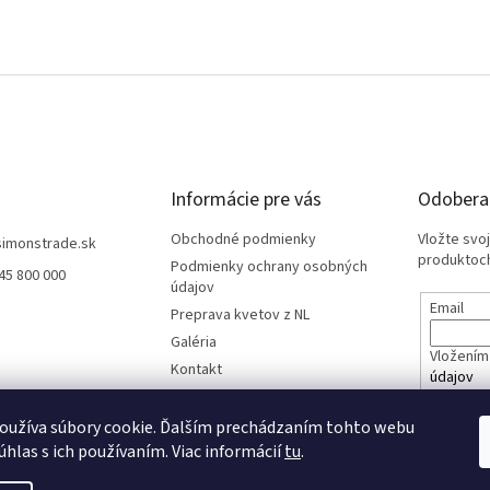
Informácie pre vás
Odoberať
Obchodné podmienky
Vložte svo
simonstrade.sk
produktoch
Podmienky ochrany osobných
45 800 000
údajov
Email
Preprava kvetov z NL
Galéria
Vložením 
Kontakt
údajov
oužíva súbory cookie. Ďalším prechádzaním tohto webu
PRIHL
úhlas s ich používaním. Viac informácií
tu
.