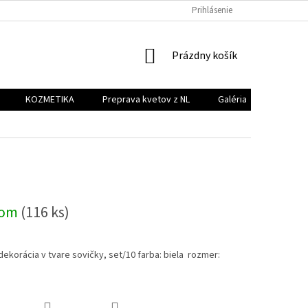
PREPRAVA KVETOV Z NL
GALÉRIA
Prihlásenie
KONTAKT
NÁKUPNÝ
Prázdny košík
KOŠÍK
KOZMETIKA
Preprava kvetov z NL
Galéria
Kontakt
dom
(116 ks)
ekorácia v tvare sovičky, set/10 farba: biela rozmer: