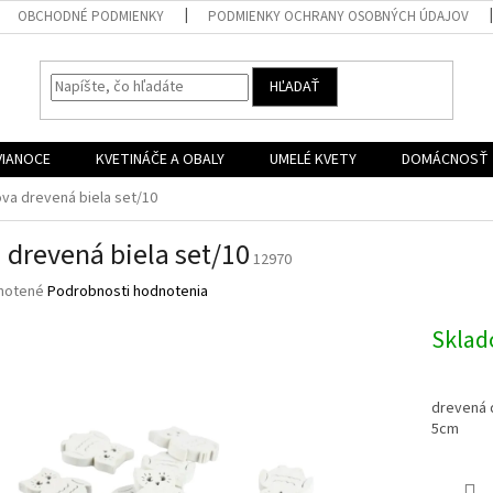
OBCHODNÉ PODMIENKY
PODMIENKY OCHRANY OSOBNÝCH ÚDAJOV
HĽADAŤ
VIANOCE
KVETINÁČE A OBALY
UMELÉ KVETY
DOMÁCNOSŤ
va drevená biela set/10
 drevená biela set/10
12970
né
notené
Podrobnosti hodnotenia
nie
u
Skla
drevená d
5cm
iek.