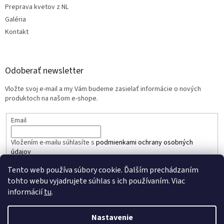
Preprava kvetov z NL
Galéria
Kontakt
Odoberať newsletter
Vložte svoj e-mail a my Vám budeme zasielať informácie o nových
produktoch na našom e-shope.
Email
Vložením e-mailu súhlasíte s
podmienkami ochrany osobných
údajov
Tento web používa súbory cookie. Ďalším prechádzaním
PRIHLÁSIŤ SA
tohto webu vyjadrujete súhlas s ich používaním. Viac
informácií
tu
.
Nastavenie
Vytvoril Shoptet