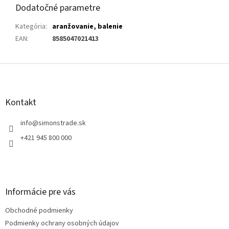
Dodatočné parametre
Kategória
:
aranžovanie, balenie
EAN
:
8585047021413
Z
á
p
ä
Kontakt
t
i
info
@
simonstrade.sk
e
+421 945 800 000
Informácie pre vás
Obchodné podmienky
Podmienky ochrany osobných údajov