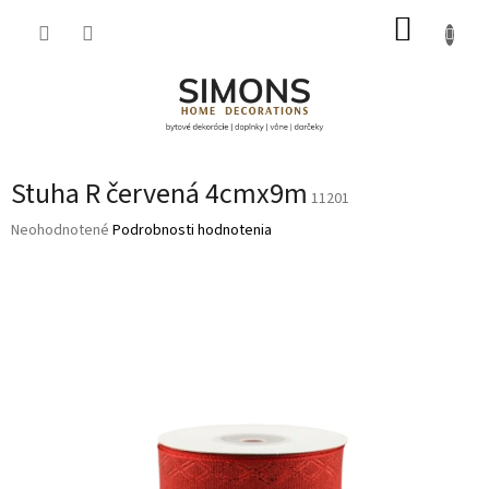
Prejsť
NÁKUP
na
obsah
KOŠÍK
Stuha R červená 4cmx9m
11201
Priemerné
Neohodnotené
Podrobnosti hodnotenia
hodnotenie
produktu
je
0,0
z
5
hviezdičiek.