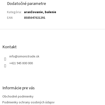
Dodatočné parametre
Kategória
:
aranžovanie, balenie
EAN
:
8585047021291
Z
á
p
ä
Kontakt
t
i
info
@
simonstrade.sk
e
+421 945 800 000
Informácie pre vás
Obchodné podmienky
Podmienky ochrany osobných údajov