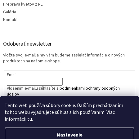
Preprava kvetov z NL
Galéria
Kontakt
Odoberať newsletter
Vložte svoj e-mail a my Vám budeme zasielať informácie o nových
produktoch na našom e-shope.
Email
Vložením e-mailu súhlasíte s
podmienkami ochrany osobných
údajov
Tento web používa súbory cookie. Ďalším prechádzaním
PRIHLÁSIŤ SA
tohto webu vyjadrujete súhlas s ich používaním. Viac
informácií
tu
.
Nastavenie
Vytvoril Shoptet