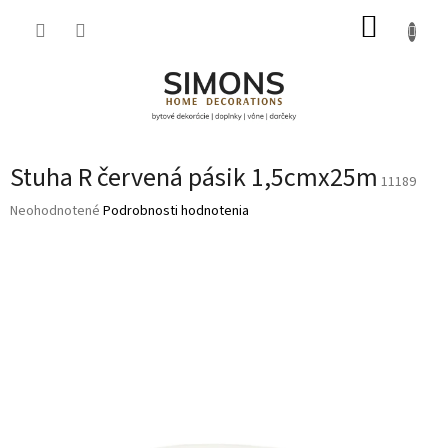
Prejsť
NÁKUP
na
obsah
KOŠÍK
Stuha R červená pásik 1,5cmx25m
11189
Priemerné
Neohodnotené
Podrobnosti hodnotenia
hodnotenie
produktu
je
0,0
z
5
hviezdičiek.