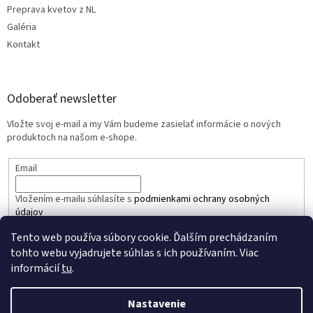
Preprava kvetov z NL
Galéria
Kontakt
Odoberať newsletter
Vložte svoj e-mail a my Vám budeme zasielať informácie o nových
produktoch na našom e-shope.
Email
Vložením e-mailu súhlasíte s
podmienkami ochrany osobných
údajov
Tento web používa súbory cookie. Ďalším prechádzaním
PRIHLÁSIŤ SA
tohto webu vyjadrujete súhlas s ich používaním. Viac
informácií
tu
.
Nastavenie
Vytvoril Shoptet