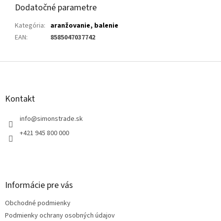
Dodatočné parametre
Kategória
:
aranžovanie, balenie
EAN
:
8585047037742
Z
á
p
ä
Kontakt
t
i
info
@
simonstrade.sk
e
+421 945 800 000
Informácie pre vás
Obchodné podmienky
Podmienky ochrany osobných údajov