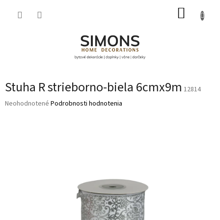
Prejsť
NÁKUP
na
obsah
KOŠÍK
Stuha R strieborno-biela 6cmx9m
12814
Priemerné
Neohodnotené
Podrobnosti hodnotenia
hodnotenie
produktu
je
0,0
z
5
hviezdičiek.