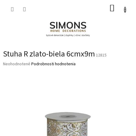
Prejsť
NÁKUP
na
obsah
KOŠÍK
Stuha R zlato-biela 6cmx9m
12815
Priemerné
Neohodnotené
Podrobnosti hodnotenia
hodnotenie
produktu
je
0,0
z
5
hviezdičiek.