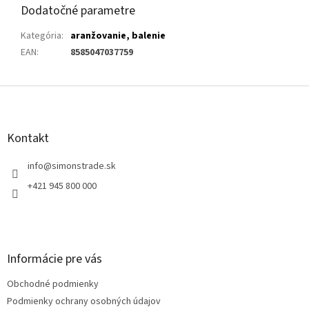
Dodatočné parametre
Kategória
:
aranžovanie, balenie
EAN
:
8585047037759
Z
á
p
ä
Kontakt
t
i
info
@
simonstrade.sk
e
+421 945 800 000
Informácie pre vás
Obchodné podmienky
Podmienky ochrany osobných údajov