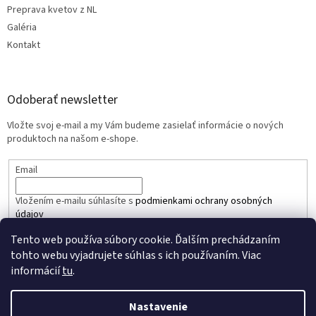
Preprava kvetov z NL
Galéria
Kontakt
Odoberať newsletter
Vložte svoj e-mail a my Vám budeme zasielať informácie o nových
produktoch na našom e-shope.
Email
Vložením e-mailu súhlasíte s
podmienkami ochrany osobných
údajov
Tento web používa súbory cookie. Ďalším prechádzaním
PRIHLÁSIŤ SA
tohto webu vyjadrujete súhlas s ich používaním. Viac
informácií
tu
.
Nastavenie
Vytvoril Shoptet