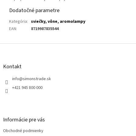
Dodatočné parametre
Kategória
:
sviečky, vône, aromolampy
EAN
:
8719987835544
Z
á
p
ä
Kontakt
t
i
info
@
simonstrade.sk
e
+421 945 800 000
Informácie pre vás
Obchodné podmienky