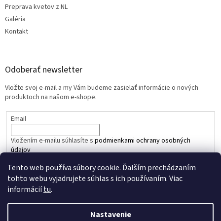
Preprava kvetov z NL
Galéria
Kontakt
Odoberať newsletter
Vložte svoj e-mail a my Vám budeme zasielať informácie o nových
produktoch na našom e-shope.
Email
Vložením e-mailu súhlasíte s
podmienkami ochrany osobných
údajov
Tento web používa súbory cookie. Ďalším prechádzaním
PRIHLÁSIŤ SA
tohto webu vyjadrujete súhlas s ich používaním. Viac
informácií
tu
.
Nastavenie
Vytvoril Shoptet