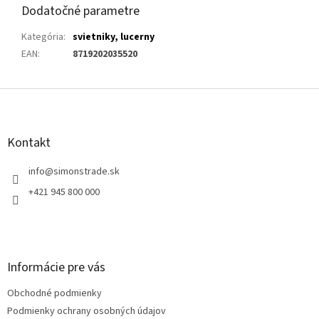
Dodatočné parametre
Kategória
:
svietniky, lucerny
EAN
:
8719202035520
Z
á
p
ä
Kontakt
t
i
info
@
simonstrade.sk
e
+421 945 800 000
Informácie pre vás
Obchodné podmienky
Podmienky ochrany osobných údajov