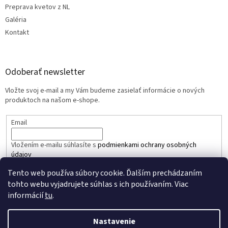
Preprava kvetov z NL
Galéria
Kontakt
Odoberať newsletter
Vložte svoj e-mail a my Vám budeme zasielať informácie o nových
produktoch na našom e-shope.
Email
Vložením e-mailu súhlasíte s
podmienkami ochrany osobných
údajov
Tento web používa súbory cookie. Ďalším prechádzaním
PRIHLÁSIŤ SA
tohto webu vyjadrujete súhlas s ich používaním. Viac
informácií
tu
.
Nastavenie
Vytvoril Shoptet