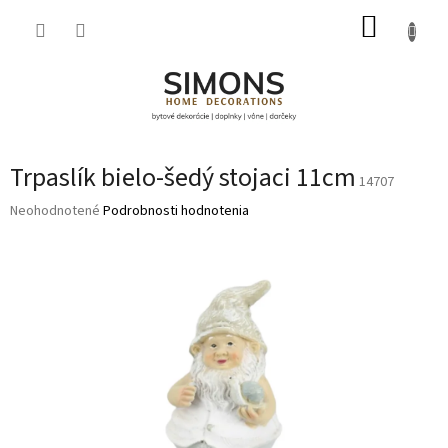
Prejsť
NÁKUP
na
obsah
KOŠÍK
Trpaslík bielo-šedý stojaci 11cm
14707
Priemerné
Neohodnotené
Podrobnosti hodnotenia
hodnotenie
produktu
je
0,0
z
5
hviezdičiek.