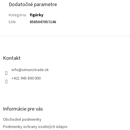
Dodatočné parametre
Kategória
:
figúrky
EAN
:
8585047057146
Z
á
p
ä
Kontakt
t
i
info
@
simonstrade.sk
e
+421 945 800 000
Informácie pre vás
Obchodné podmienky
Podmienky ochrany osobných údajov