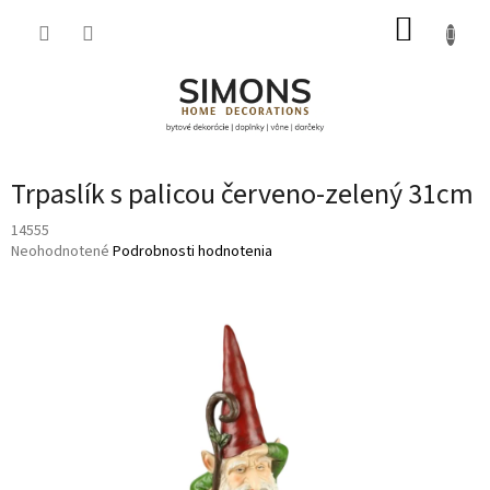
Prejsť
NÁKUP
na
obsah
KOŠÍK
Trpaslík s palicou červeno-zelený 31cm
14555
Priemerné
Neohodnotené
Podrobnosti hodnotenia
hodnotenie
produktu
je
0,0
z
5
hviezdičiek.