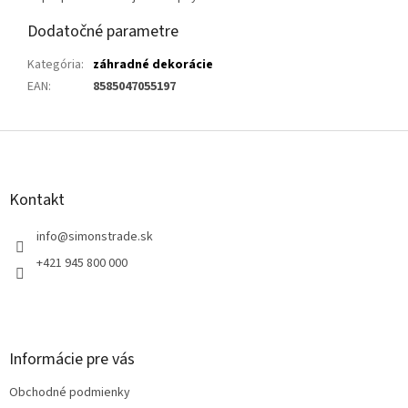
Dodatočné parametre
Kategória
:
záhradné dekorácie
EAN
:
8585047055197
Z
á
p
ä
Kontakt
t
i
info
@
simonstrade.sk
e
+421 945 800 000
Informácie pre vás
Obchodné podmienky