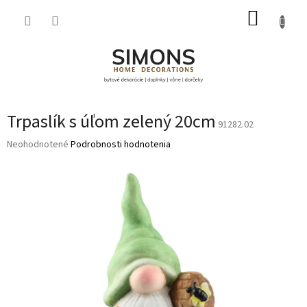
Prejsť
NÁKUP
na
obsah
KOŠÍK
Trpaslík s úľom zelený 20cm
91282.02
Priemerné
Neohodnotené
Podrobnosti hodnotenia
hodnotenie
produktu
je
0,0
z
5
hviezdičiek.