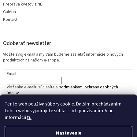
Preprava kvetov z NL
Galéria
Kontakt
Odoberať newsletter
Vložte svoj e-mail a my Vám budeme zasielať informácie o nových
produktoch na našom e-shope.
Email
Vložením e-mailu súhlasíte s
podmienkami ochrany osobných
údajov
Tento web používa súbory cookie. Ďalším prechádzaním
PRIHLÁSIŤ SA
tohto webu vyjadrujete súhlas s ich používaním. Viac
informácií
tu
.
Nastavenie
Vytvoril Shoptet