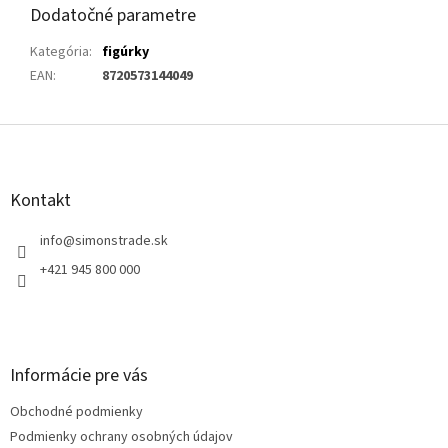
Dodatočné parametre
Kategória
:
figúrky
EAN
:
8720573144049
Z
á
p
ä
Kontakt
t
i
info
@
simonstrade.sk
e
+421 945 800 000
Informácie pre vás
Obchodné podmienky
Podmienky ochrany osobných údajov