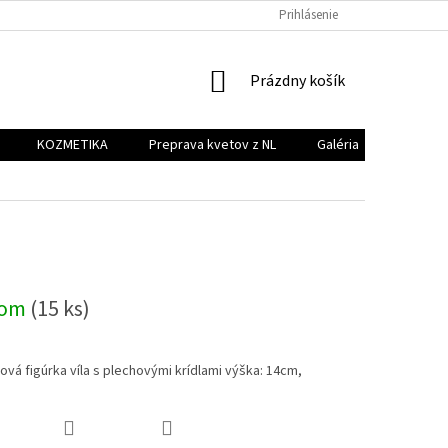
PREPRAVA KVETOV Z NL
GALÉRIA
Prihlásenie
KONTAKT
NÁKUPNÝ
Prázdny košík
KOŠÍK
KOZMETIKA
Preprava kvetov z NL
Galéria
Kontakt
dom
(15 ks)
ová figúrka víla s plechovými krídlami výška: 14cm,