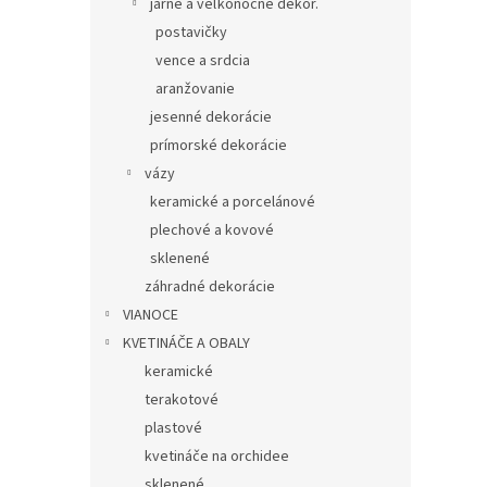
jarné a veľkonočné dekor.
postavičky
vence a srdcia
aranžovanie
jesenné dekorácie
prímorské dekorácie
vázy
keramické a porcelánové
plechové a kovové
sklenené
záhradné dekorácie
VIANOCE
KVETINÁČE A OBALY
keramické
terakotové
plastové
kvetináče na orchidee
sklenené