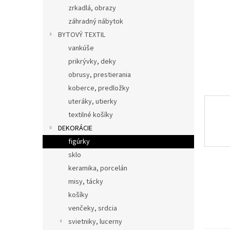
zrkadlá, obrazy
záhradný nábytok
BYTOVÝ TEXTIL
vankúše
prikrývky, deky
obrusy, prestierania
koberce, predložky
uteráky, utierky
textilné košíky
DEKORÁCIE
figúrky
sklo
keramika, porcelán
misy, tácky
košíky
venčeky, srdcia
svietniky, lucerny