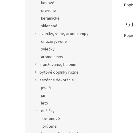
kovové
Popi
drevené
keramické
Pod
sklenené
sviečky, vône, aromolampy
Popi
difúzery, vône
sviečky
aromolampy
aranžovanie, balenie
bytové doplnky rôzne
sezónne dekorácie
jeseň
jar
leto
dušičky
betónové
prútené