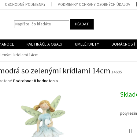
OBCHODNÉ PODMIENKY
PODMIENKY OCHRANY OSOBNÝCH ÚDAJOV
HĽADAŤ
VIANOCE
KVETINÁČE A OBALY
UMELÉ KVETY
DOMÁCNOSŤ
elenými krídlami 14cm
 modrá so zelenými krídlami 14cm
14695
né
notené
Podrobnosti hodnotenia
nie
u
Skla
polyresin
iek.