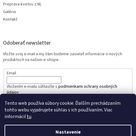
Preprava kvetov z NL
Galéria
Kontakt
Odoberať newsletter
Vložte svoj e-mail a my Vám budeme zasielať informácie o nových
produktoch na našom e-shope.
Email
Vložením e-mailu súhlasíte s
podmienkami ochrany osobných
údajov
Tento web používa súbory cookie. Ďalším prechádzaním
PRIHLÁSIŤ SA
tohto webu vyjadrujete súhlas s ich používaním. Viac
informácií
tu
.
Nastavenie
Vytvoril Shoptet