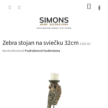
Prejsť
NÁKUP
na
obsah
KOŠÍK
Zebra stojan na sviečku 32cm
2203.02
Priemerné
Neohodnotené
Podrobnosti hodnotenia
hodnotenie
produktu
je
0,0
z
5
hviezdičiek.