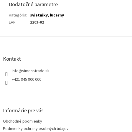
Dodatočné parametre
Kategória
:
svietniky, lucerny
EAN
:
2203-02
Z
á
p
ä
Kontakt
t
i
info
@
simonstrade.sk
e
+421 945 800 000
Informácie pre vás
Obchodné podmienky
Podmienky ochrany osobných údajov